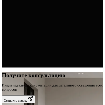
Современный
смотреть подробнее
Дизайн кофейни в Умани
92 м²
Умань
Современный
смотреть подробнее
ЖК Республика
48 м²
Киев
Скандинавский
Получите консультацию
Индивидуальная консультация для детального освещения всех
вопросов
Оставить заявку