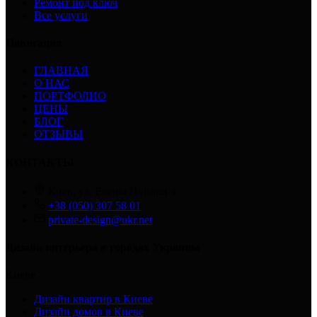
Ремонт под ключ
Все услуги
Навигация
ГЛАВНАЯ
О НАС
ПОРТФОЛИО
ЦЕНЫ
БЛОГ
ОТЗЫВЫ
КОНТАКТЫ
Киев, ул. Елены Пчилки 4
+38 (050) 307 58 01
private-design@ukr.net
Дизайн интерьера в городах Украины
Киеве
Дизайн квартир в Киеве
Дизайн домов в Киеве