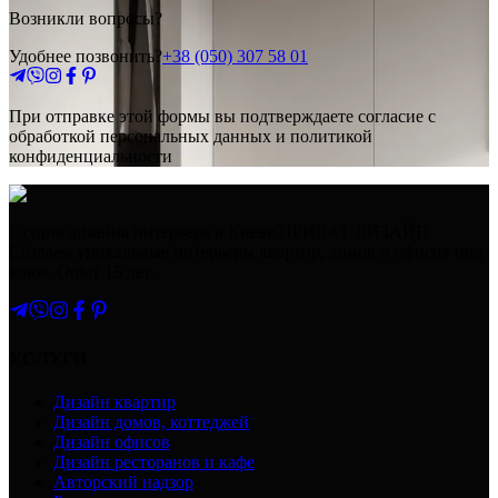
Возникли вопросы?
Удобнее позвонить?
+38 (050) 307 58 01
При отправке этой формы вы подтверждаете согласие с
обработкой персональных данных и политикой
конфиденциальности
Студия дизайна интерьера в Киеве ПРИВАТ ДИЗАЙН.
Создаем уникальные интерьеры квартир, домов и офисов под
ключ. Опыт 15 лет.
УСЛУГИ
Дизайн квартир
Дизайн домов, коттеджей
Дизайн офисов
Дизайн ресторанов и кафе
Авторский надзор