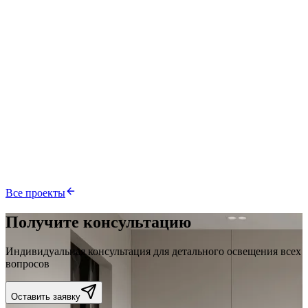
86 м²
Киев
смотреть подробнее
Дом, с. Межречье
116 м²
с. Межречье, Киевская обл.
смотреть подробнее
ЖК Мэдисон Гарден
90 м²
Бровары
Все проекты
Получите консультацию
Индивидуальная консультация для детального освещения всех
вопросов
Оставить заявку