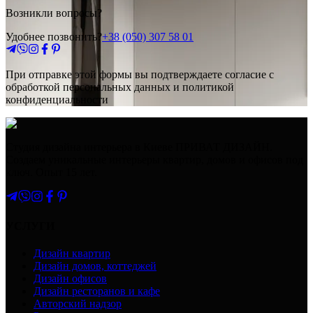
Возникли вопросы?
Удобнее позвонить?
+38 (050) 307 58 01
При отправке этой формы вы подтверждаете согласие с
обработкой персональных данных и политикой
конфиденциальности
Студия дизайна интерьера в Киеве ПРИВАТ ДИЗАЙН.
Создаем уникальные интерьеры квартир, домов и офисов под
ключ. Опыт 15 лет.
УСЛУГИ
Дизайн квартир
Дизайн домов, коттеджей
Дизайн офисов
Дизайн ресторанов и кафе
Авторский надзор