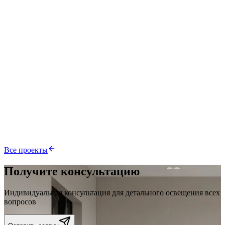
86 м²
Киев
смотреть подробнее
Дом, с. Межречье
116 м²
с. Межречье, Киевская обл.
смотреть подробнее
ЖК Мэдисон Гарден
90 м²
Бровары
Все проекты
Получите консультацию
Индивидуальная консультация для детального освещения всех
вопросов