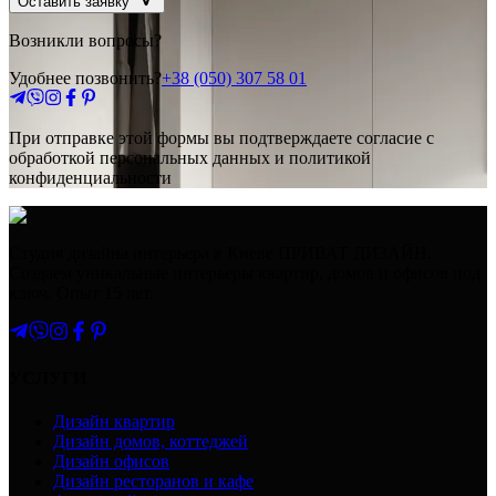
Оставить заявку
Возникли вопросы?
Удобнее позвонить?
+38 (050) 307 58 01
При отправке этой формы вы подтверждаете согласие с
обработкой персональных данных и политикой
конфиденциальности
Студия дизайна интерьера в Киеве ПРИВАТ ДИЗАЙН.
Создаем уникальные интерьеры квартир, домов и офисов под
ключ. Опыт 15 лет.
УСЛУГИ
Дизайн квартир
Дизайн домов, коттеджей
Дизайн офисов
Дизайн ресторанов и кафе