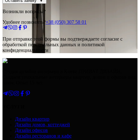
Оставить заявку
Возникли вопросы?
Удобнее позвонить?
+38 (050) 307 58 01
При отправке этой формы вы подтверждаете согласие с
обработкой персональных данных и политикой
конфиденциальности
Студия дизайна интерьера в Киеве ПРИВАТ ДИЗАЙН.
Создаем уникальные интерьеры квартир, домов и офисов под
ключ. Опыт 15 лет.
УСЛУГИ
Дизайн квартир
Дизайн домов, коттеджей
Дизайн офисов
Дизайн ресторанов и кафе