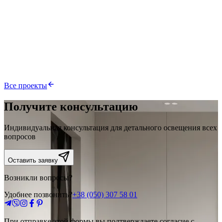
74 м²
Киев
смотреть подробнее
ЖК Итальянский квартал
61 м²
Киев
Все проекты
Получите консультацию
Индивидуальная консультация для детального освещения всех
вопросов
Оставить заявку
Возникли вопросы?
Удобнее позвонить?
+38 (050) 307 58 01
При отправке этой формы вы подтверждаете согласие с