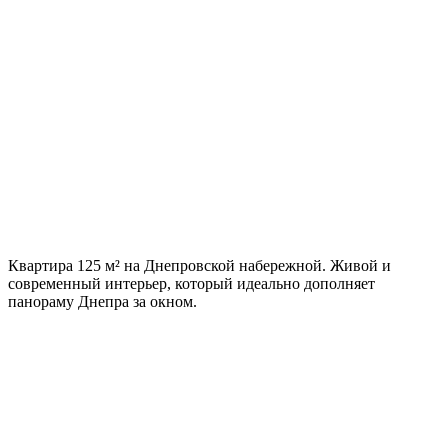
125 м²
Локация
Киев
Стиль
Современный
Квартира 125 м² на Днепровской набережной. Живой и
современный интерьер, который идеально дополняет
панораму Днепра за окном.