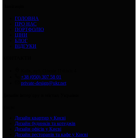
Навігація
ГОЛОВНА
ПРО НАС
ПОРТФОЛІО
ЦІНИ
БЛОГ
ВІДГУКИ
КОНТАКТИ
Київ, вул. Олени Пчілки 4
+38 (050) 307 58 01
private-design@ukr.net
Дизайн інтер'єру в містах України
Києві
Дизайн квартир у Києві
Дизайн будинків та котеджів
Дизайн офісів у Києві
Дизайн ресторанів та кафе у Києві