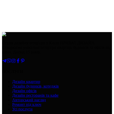
Студія дизайну інтер'єру у Києві ПРИВАТ ДИЗАЙН.
Створюємо унікальні інтер'єри квартир, будинків та офісів під
ключ. Досвід 15 років.
ПОСЛУГИ
Дизайн квартир
Дизайн будинків, котеджів
Дизайн офісів
Дизайн ресторанів та кафе
Авторський нагляд
Ремонт під ключ
Усі послуги