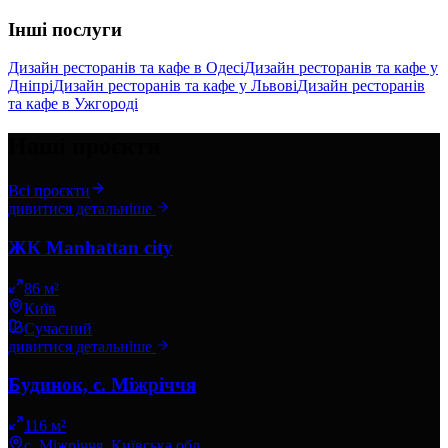
Інші послуги
Дизайн ресторанів та кафе в Одесі
Дизайн ресторанів та кафе у
Дніпрі
Дизайн ресторанів та кафе у Львові
Дизайн ресторанів
та кафе в Ужгороді
Наші проєкти
Всі проєкти
дивитися детальніше
ЖК Manhattan city
86 м²
Київ
Сучасний
дивитися детальніше
Будинок, с. Міжріччя
116 м²
с. Міжріччя, Київська обл.