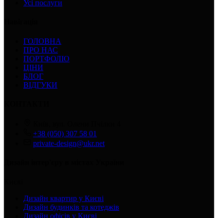
Усі послуги
Навігація
ГОЛОВНА
ПРО НАС
ПОРТФОЛІО
ЦІНИ
БЛОГ
ВІДГУКИ
КОНТАКТИ
Київ, вул. Олени Пчілки 4
+38 (050) 307 58 01
private-design@ukr.net
Дизайн інтер'єру в містах України
Києві
Дизайн квартир у Києві
Дизайн будинків та котеджів
Дизайн офісів у Києві