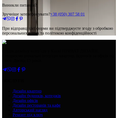
Виникли питання?
Зручніше зателефонувати?
+38 (050) 307 58 01
При відправці цієї форми ви підтверджуєте згоду з обробкою
персональних даних та політикою конфіденційності
Студія дизайну інтер'єру у Києві ПРИВАТ ДИЗАЙН.
Створюємо унікальні інтер'єри квартир, будинків та офісів під
ключ. Досвід 15 років.
ПОСЛУГИ
Дизайн квартир
Дизайн будинків, котеджів
Дизайн офісів
Дизайн ресторанів та кафе
Авторський нагляд
Ремонт під ключ