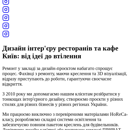
Дизайн інтер'єру ресторанів та кафе
Київ: від ідеї до втілення
Ремонт у закладі за дизайн-проєктом набагато спрощує
процес. Фахівці з ремонту, маючи креслення та 3D візуалізації,
відразу приступають до роботи, гарантуючи своєчасне
відкриття.
З 2010 року ми допомагаємо нашим клієнтам розібратися у
тонкощах інтер'єрного дизайну, створюємо проєкти у різних
стилях для різних бізнесів у різних регіонах України.
Ми працюємо виключно з перевіреними матеріалами HoReCa-
класу, розробляємо складні системи освітлення та
забезпечуємо повним пакетом креслень для будівельників.
Довіряючи дизайн кав'ярні або ресторану команді ПРИВАТ