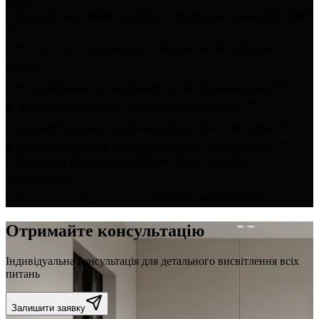
кафе?
Скільки часу займає розробка інтер'єру ресторану або кафе?
Чи виконуєте ви ремонт ресторанів та кафе під ключ у
Києві?
Чи здійснюєте ви авторський нагляд за реалізацією?
Який стиль інтер'єру зараз найпопулярніший?
Як почати роботу над дизайном ресторану або кафе?
Чи допомагаєте ви з підбором меблів та освітлення?
Чи можна замовити дизайн ресторану або кафе
дистанційно?
Чому варто обрати студію ПРИВАТ ДИЗАЙН?
Отримайте консультацію
Індивідуальна консультація для детального висвітлення всіх
питань
Залишити заявку