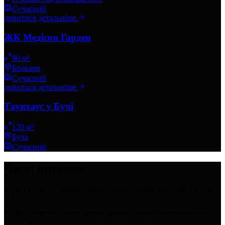
Сучасний
дивитися детальніше
ЖК Медісон Гарден
90 м²
Бровари
Сучасний
дивитися детальніше
Таунхаус у Бучі
120 м²
Буча
Сучасний
Часті питання
Яка вартість дизайну інтер'єру ресторану або кафе у Києві?
Що входить у стандартний дизайн-проєкт ресторану або