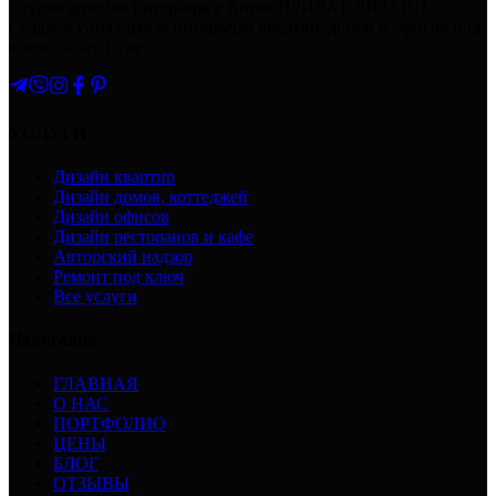
Студия дизайна интерьера в Киеве ПРИВАТ ДИЗАЙН.
Создаем уникальные интерьеры квартир, домов и офисов под
ключ. Опыт 15 лет.
УСЛУГИ
Дизайн квартир
Дизайн домов, коттеджей
Дизайн офисов
Дизайн ресторанов и кафе
Авторский надзор
Ремонт под ключ
Все услуги
Навигация
ГЛАВНАЯ
О НАС
ПОРТФОЛИО
ЦЕНЫ
БЛОГ
ОТЗЫВЫ