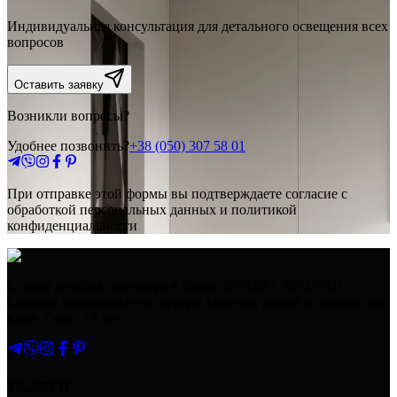
Индивидуальная консультация для детального освещения всех
вопросов
Оставить заявку
Возникли вопросы?
Удобнее позвонить?
+38 (050) 307 58 01
При отправке этой формы вы подтверждаете согласие с
обработкой персональных данных и политикой
конфиденциальности
Студия дизайна интерьера в Киеве ПРИВАТ ДИЗАЙН.
Создаем уникальные интерьеры квартир, домов и офисов под
ключ. Опыт 15 лет.
УСЛУГИ