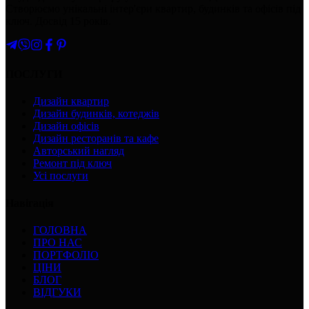
Створюємо унікальні інтер'єри квартир, будинків та офісів під
ключ. Досвід 15 років.
ПОСЛУГИ
Дизайн квартир
Дизайн будинків, котеджів
Дизайн офісів
Дизайн ресторанів та кафе
Авторський нагляд
Ремонт під ключ
Усі послуги
Навігація
ГОЛОВНА
ПРО НАС
ПОРТФОЛІО
ЦІНИ
БЛОГ
ВІДГУКИ