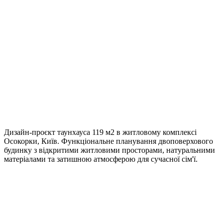
119 м²
Локація
Київ
Стиль
Сучасний
Дизайн-проєкт таунхауса 119 м2 в житловому комплексі
Осокорки, Київ. Функціональне планування двоповерхового
будинку з відкритими житловими просторами, натуральними
матеріалами та затишною атмосферою для сучасної сім'ї.