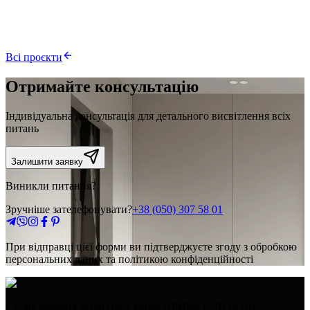
ЖК Італійський квартал
61 м²
Київ
Всі проєкти
Отримайте консультацію
Індивідуальна консультація для детального висвітлення всіх
питань
Залишити заявку
Виникли питання?
Зручніше зателефонувати?
+38 (050) 307 58 01
При відправці цієї форми ви підтверджуєте згоду з обробкою
персональних даних та політикою конфіденційності
Студія дизайну інтер'єру у Києві ПРИВАТ ДИЗАЙН.