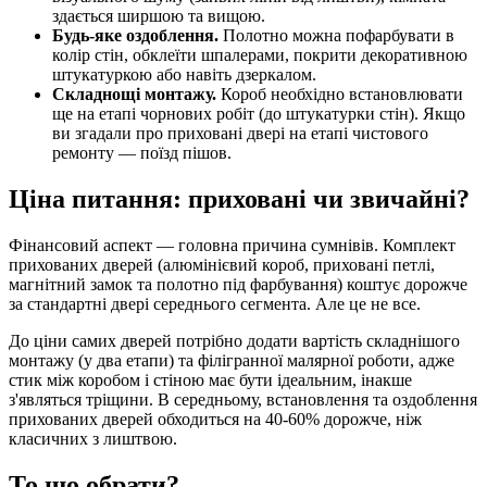
здається ширшою та вищою.
Будь-яке оздоблення.
Полотно можна пофарбувати в
колір стін, обклеїти шпалерами, покрити декоративною
штукатуркою або навіть дзеркалом.
Складнощі монтажу.
Короб необхідно встановлювати
ще на етапі чорнових робіт (до штукатурки стін). Якщо
ви згадали про приховані двері на етапі чистового
ремонту — поїзд пішов.
Ціна питання: приховані чи звичайні?
Фінансовий аспект — головна причина сумнівів. Комплект
прихованих дверей (алюмінієвий короб, приховані петлі,
магнітний замок та полотно під фарбування) коштує дорожче
за стандартні двері середнього сегмента. Але це не все.
До ціни самих дверей потрібно додати вартість складнішого
монтажу (у два етапи) та філігранної малярної роботи, адже
стик між коробом і стіною має бути ідеальним, інакше
з'являться тріщини. В середньому, встановлення та оздоблення
прихованих дверей обходиться на 40-60% дорожче, ніж
класичних з лиштвою.
То що обрати?