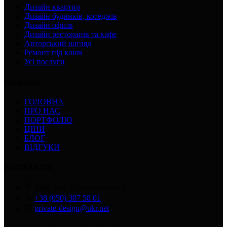
Дизайн квартир
Дизайн будинків, котеджів
Дизайн офісів
Дизайн ресторанів та кафе
Авторський нагляд
Ремонт під ключ
Усі послуги
Навігація
ГОЛОВНА
ПРО НАС
ПОРТФОЛІО
ЦІНИ
БЛОГ
ВІДГУКИ
КОНТАКТИ
Київ, вул. Олени Пчілки 4
+38 (050) 307 58 01
private-design@ukr.net