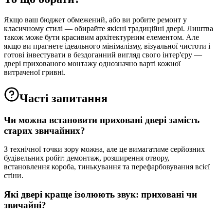
Якщо ваш бюджет обмежений, або ви робите ремонт у
класичному стилі — обирайте якісні традиційні двері. Лиштва
також може бути красивим архітектурним елементом. Але
якщо ви прагнете ідеального мінімалізму, візуальної чистоти і
готові інвестувати в бездоганний вигляд свого інтер'єру —
двері прихованого монтажу однозначно варті кожної
витраченої гривні.
Часті запитання
Чи можна встановити приховані двері замість
старих звичайних?
З технічної точки зору можна, але це вимагатиме серйозних
будівельних робіт: демонтаж, розширення отвору,
встановлення короба, тинькування та перефарбовування всієї
стіни.
Які двері краще ізолюють звук: приховані чи
звичайні?