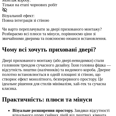
Монтаж коробу:
Тільки на етапі чорнових робіт
Візуальний ефект:
Повна інтеграція зі стіною
Чи варто переплачувати за двері прихованого монтажу?
Розбираємо всі плюси та мінуси, порівнюємо ціни зі
звичайними дверима та пояснюємо нюанси встановлення.
Чому всі хочуть приховані двері?
Двері прихованого монтажу (або двері-невидимки) стали
головним трендом сучасного дизайну. Їхня головна фішка —
відсутність лиштви (налічників) та видимого короба. Дверне
полотно встановлюється в одній площині зі стіною, що
створює ефект монолітного, безперервного простору. Це
ідеальне рішення для стилів мінімалізм, хай-тек та сучасна
класика.
Практичність: плюси та мінуси
Візуальне розширення простору.
Завдяки відсутності
візуального шуму (зайвих ліній від лиштви), кімната