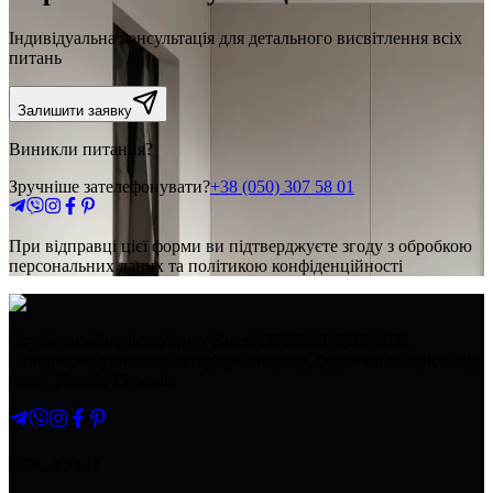
Індивідуальна консультація для детального висвітлення всіх
питань
Залишити заявку
Виникли питання?
Зручніше зателефонувати?
+38 (050) 307 58 01
При відправці цієї форми ви підтверджуєте згоду з обробкою
персональних даних та політикою конфіденційності
Студія дизайну інтер'єру у Києві ПРИВАТ ДИЗАЙН.
Створюємо унікальні інтер'єри квартир, будинків та офісів під
ключ. Досвід 15 років.
ПОСЛУГИ